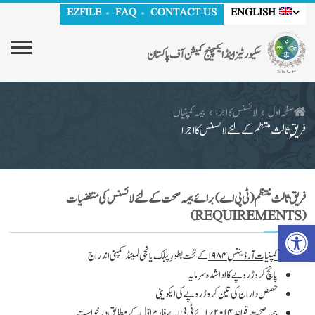
EZFILE
FAQ
CONTACT US
ENGLISH
سکیورٹیز اینڈ ایکسچینج کمیشن آف پاکستان
صفحہ اول
لائسنس کا اجرا
بیمہ کمپنیاں
فریقِ ثالث منتظم کے لئے لائسنس کا اجرا
فریق ثالث منتظم (ٹی پی اے) برائے بیمہ صحت کے لئے لائسنس کی متقضیات
(REQUIREMENTS)
Open toolbar
کمپنیات آرڈیننس ۱۹۸۴
کے تحت بطورِ پبلک یا نجی لمیٹڈ کمپنی اندراج
پانچ کروڑ روپے کا ادا شدہ سرمایہ
حصص داران کی تین کروڑ روپے کی ایکویٹی
بیمہ صحت قواعد ۲۰۱۴
برائے ٹی پی اے فارم اوّل کے مطابق درخواست