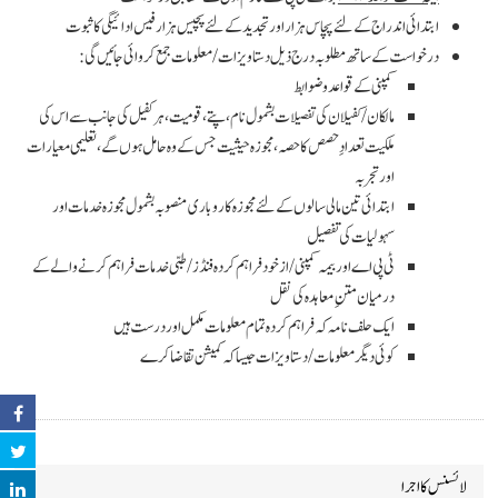
ابتدائی اندراج کے لئے پچاس ہزار اور تجدید کے لئے پچیس ہزار فیس ادائیگی کا ثبوت
درخواست کے ساتھ مطلوبہ درج ذیل دستاویزات/معلومات جمع کروائی جائیں گی:
کمپنی کے قواعد و ضوابط
مالکان/کفیلان کی تفصیلات بشمول نام، پتے، قومیت ، ہر کفیل کی جانب سے اس کی
ملکیت تعدادِحصص کا حصہ، مجوزہ حیثیت جس کے وہ حامل ہوں گے، تعلیمی معیارات
اور تجربہ
ابتدائی تین مالی سالوں کے لئے مجوزہ کاروباری منصوبہ بشمول مجوزہ خدمات اور
سہولیات کی تفصیل
ٹی پی اے اور بیمہ کمپنی /از خود فراہم کردہ فنڈز /طبی خدمات فراہم کرنے والے کے
درمیان متنِ معاہدہ کی نقل
ایک حلف نامہ کہ فراہم کردہ تمام معلومات مکمل اور درست ہیں
کوئی دیگر معلومات /دستاویزات جیسا کہ کمیشن تقاضا کرے
لائسنس کا اجرا