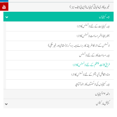
غیر بینکاری مالیاتی کمپنیاں (این بی ایف سیز)
بیمہ کمپنیاں
بیمہ کمپنیات کے لئے لائسنس کا اجرا
بطورِ مجاز افسرِ مساحت لائسنس کا اجرا
لائسنس کےاجرا کا طریقہ کاربرائے بیمہ بروکرز(مقامی اور غیر ملکی)
بیمہ مساحت کار کے لئے لائسنس
فریقِ ثالث منتظم کے لئے لائسنس کا اجرا
ونڈو تکافل آپریشنز کے لئے لائسنس کا اجرا
بیمہ کمپنیوں کی لائسنسگ کا رہنما کتابچہ
دفعہ ۴۲ کمپنیاں
کیپٹل مارکیٹس