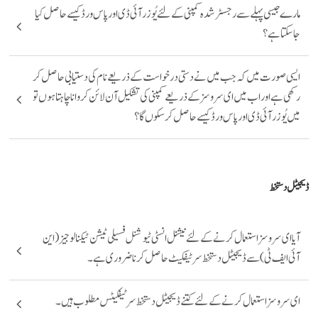
مارے جیسی پہلے سے رجسٹر شدہ کمپنی کے لئے یُوزر آئی ڈی اور پاس ورڈ کیسے حاصل کیا
جا سکتا ہے ؟
ایسی صورت میں کہ جب میں نے دستی درخواست کے ذریعے نام کی دستیابی حاصل کر
رکھی ہے اور اب میں ای سروسز کے ذریعے کمپنی کی تشکیل آن لائن کروانا چاہتا ہوں تو
میں یُوزر آئی ڈی اور پاس ورڈ کیسے حاصل کر سکوں گا؟
ڈیجیٹل دستخط
آیا ای سروسز استعمال کرنے کے لئے نیشنل انسٹی ٹیوشنل فسیلی ٹیشن ٹیکنالوجیز (این
آئی ایف ٹی) سے ڈیجیٹل دستخط سرٹیفکیٹ حاصل کرنا ضروری ہے ۔
ای سروسز استعمال کرنے کے لئے کتنے ڈیجیٹل دستخط سرٹیفکیٹس مطلوب ہیں ۔