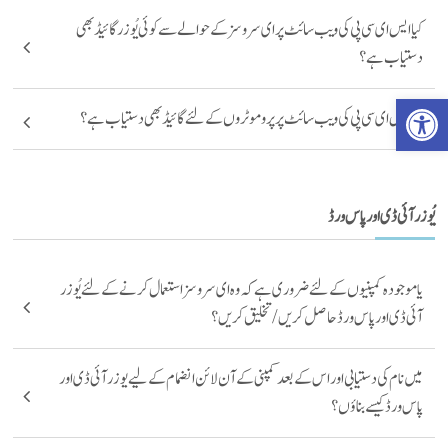
کیا ایس ای سی پی کی ویب سائٹ پر ای سروسز کے حوالےسے کوئی یُوزر گائیڈ بھی
دستیاب ہے؟
Open toolbar
کیا ایس ای سی پی کی ویب سائٹ پر پروموٹروں کے لئے گائیڈ بھی دستیاب ہے؟
یُوزر آئی ڈی اور پاس ورڈ
یا موجودہ کمپنیوں کے لئے ضروری ہے کہ وہ ای سروسز استعمال کرنے کے لئے یُوزر
آئی ڈی اور پاس ورڈ حاصل کریں/تخلیق کریں؟
میں نام کی دستیابی اور اس کے بعد کمپنی کے آن لائن انضمام کے لیے یوزر آئی ڈی اور
پاس ورڈ کیسے بناؤں؟