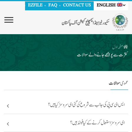
EZFILE
FAQ
CONTACT US
ENGLISH
سکیورٹیز اینڈ ایکسچینج کمیشن آف پاکستان
صفحہ اول
کثرت سے پوچھے جانے والے سوالات
عمومی
سوالات
ایس ای سی پی کی جانب سے شروع کی گئی ای سروسز کیا ہیں؟
ای سروسز استعمال کرنے کے کیا فوائد ہیں؟