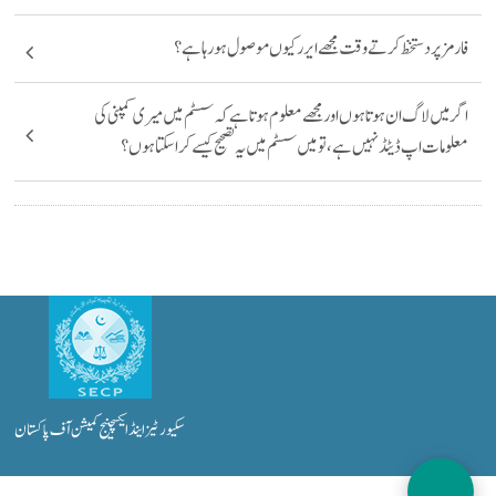
فارمز پر دستخظ کرتے وقت مجھے ایرر کیوں موصول ہو رہا ہے؟
اگر میں لاگ ان ہوتا ہوں اور مجھے معلوم ہوتا ہے کہ سسٹم میں میری کمپنی کی
معلومات اپ ڈیٹڈ نہیں ہے ، تو میں سسٹم میں یہ تصحیح کیسے کرا سکتا ہوں؟
Sitemap
Terms of Use
Privacy Policy
سکیورٹیز اینڈ ایکسچینج کمیشن آف پاکستان