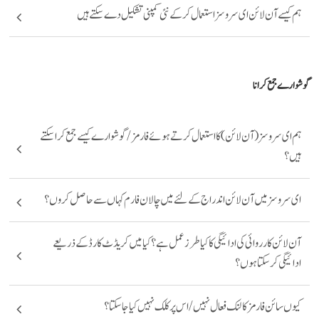
ہم کیسے آن لائن ای سروسز استعمال کر کے نئی کمپنی تشکیل دے سکتے ہیں
گوشوارے جمع کرانا
ہم ای سروسز(آن لائن) کا استعمال کرتے ہوئےفارمز /گوشوارے کیسے جمع کرا سکتے
ہیں؟
ای سروسز میں آن لائن اندراج کے لئےمیں چالان فارم کہاں سے حاصل کروں؟
آن لائن کارروائی کی ادائیگی کا کیا طرز عمل ہے؟ کیا میں کریڈٹ کارڈ کے ذریعے
ادائیگی کر سکتا ہوں؟
کیوں سائن فارمزکا لنک فعال نہیں/اس پر کلک نہیں کیا جا سکتا؟